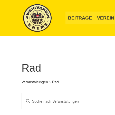
Zum
Inhalt
springen
BEITRÄGE
VEREIN
Rad
Veranstaltungen
Rad
Veranstaltungen
Bitte
Suche
Schlüsselwort
und
eingeben.
Suche