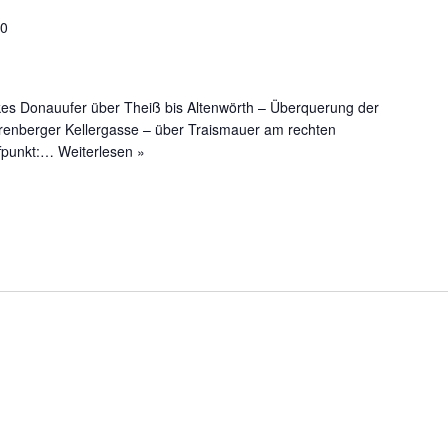
00
kes Donauufer über Theiß bis Altenwörth – Überquerung der
renberger Kellergasse – über Traismauer am rechten
ffpunkt:…
Weiterlesen »