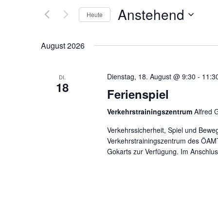
Ansichten,
nach
Anstehend
Navigation
Heute
Veranstaltungen
Schlüsselwort.
Datum
wählen.
August 2026
Dienstag, 18. August @ 9:30
-
11:3
DI.
18
Ferienspiel
Verkehrstrainingszentrum
Alfred 
Verkehrssicherheit, Spiel und Bewe
Verkehrstrainingszentrum des ÖAMT
Gokarts zur Verfügung. Im Anschlus