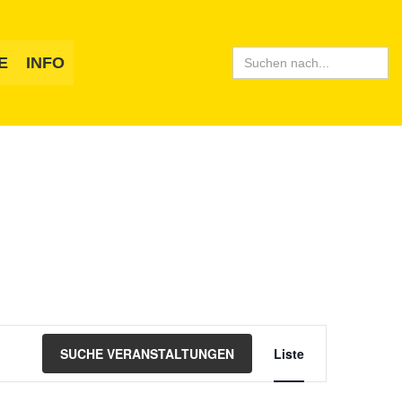
Search
E
INFO
for:
Veranstaltung
SUCHE VERANSTALTUNGEN
Liste
Ansichten-
Navigation