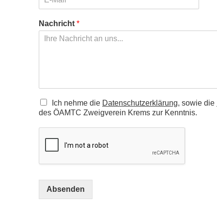
a
n
m
a
e
m
Nachricht
*
e
C
Ich nehme die
Datenschutzerklärung
, sowie die
h
des ÖAMTC Zweigverein Krems zur Kenntnis.
e
c
k
b
o
x
e
Absenden
n
*