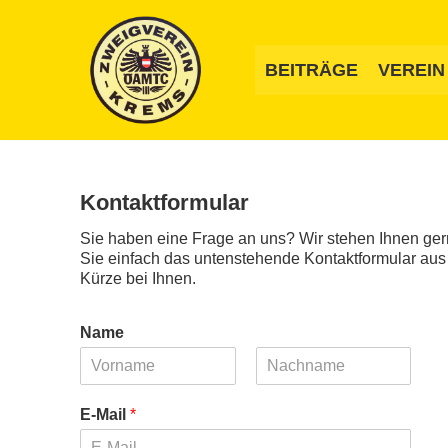
Zum
Inhalt
springen
BEITRÄGE
VEREIN
Kontaktformular
Sie haben eine Frage an uns? Wir stehen Ihnen ger
Sie einfach das untenstehende Kontaktformular aus
Kürze bei Ihnen.
Name
V
N
o
a
E-Mail
*
r
c
n
h