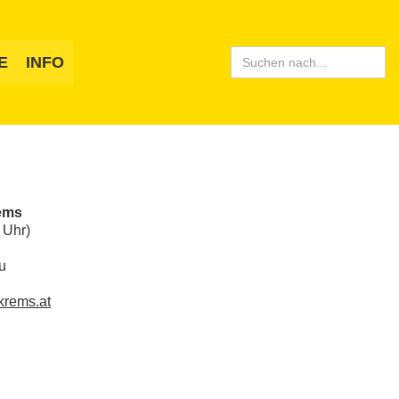
Search
E
INFO
for:
ems
 Uhr)
u
krems.at