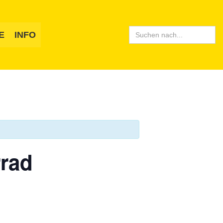
Search
E
INFO
for:
rrad