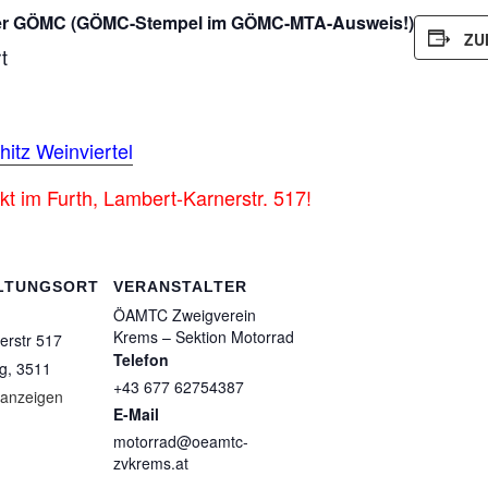
er GÖMC
(GÖMC-Stempel im GÖMC-MTA-Ausweis!)
ZU
t
itz Weinviertel
im Furth, Lambert-Karnerstr. 517!
LTUNGSORT
VERANSTALTER
ÖAMTC Zweigverein
Krems – Sektion Motorrad
erstr 517
Telefon
ig
,
3511
+43 677 62754387
 anzeigen
E-Mail
motorrad@oeamtc-
zvkrems.at