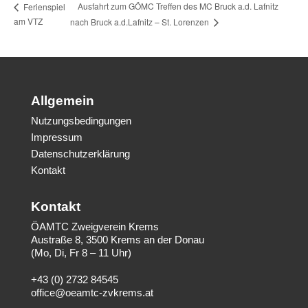
Ausfahrt zum GÖMC Treffen des MC Bruck a.d. Lafnitz
Ferienspiel
am VTZ
nach Bruck a.d.Lafnitz – St. Lorenzen
Allgemein
Nutzungsbedingungen
Impressum
Datenschutzerklärung
Kontakt
Kontakt
ÖAMTC Zweigverein Krems
Austraße 8, 3500 Krems an der Donau
(Mo, Di, Fr 8 – 11 Uhr)
+43 (0) 2732 84545
office@oeamtc-zvkrems.at