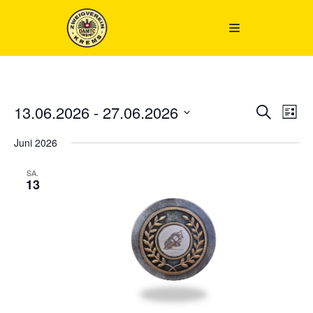
Zum
Inhalt
springen
13.06.2026
 - 
27.06.2026
Veransta
SUCHE
Ver
LISTE
Suche
Datum
Ans
Juni 2026
wählen.
und
Nav
Ansichte
SA.
Navigati
13